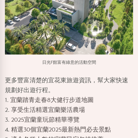
日光F館富有綠意的活動空間
更多豐富清楚的宜花東旅遊資訊，幫大家快速
規劃好出遊行程。
1.
宜蘭踏青走春8大健行步道地圖
2.
享受生活精選宜蘭樂活農場
3.
2025宜蘭童玩節精華導覽
4.
精選30個宜蘭2025最新熱門必去景點