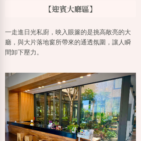
【迎賓大廳區】
一走進日光私廚，映入眼簾的是挑高敞亮的大
廳，與大片落地窗所帶來的通透氛圍，讓人瞬
間卸下壓力。