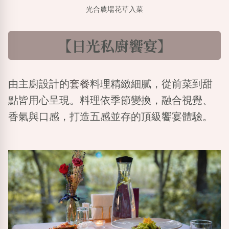
光合農場花草入菜
【日光私廚饗宴】
由主廚設計的
套餐
料理精緻細膩，從前菜到甜
點皆用心呈現。料理依季節變換，融合視覺、
香氣與口感，打造五感並存的頂級饗宴體驗。