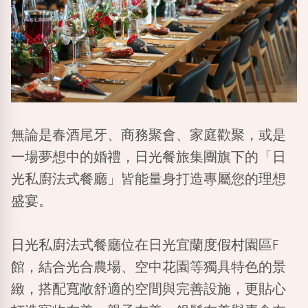
無論是春酒尾牙、商務聚會、家庭歡聚，或是
一場夢想中的婚禮，日光餐旅集團旗下的「日
光私廚法式餐廳」皆能量身打造專屬您的理想
盛宴。
日光私廚法式餐廳位在日光宜蘭度假村園區F
館，結合
光合農場
、
空中花園
等獨具特色的景
緻，搭配寬敞舒適的空間與完善設施，更貼心