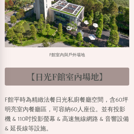
F館室內與戶外場地
【日光F館室內場地】
F館平時為
精緻法餐日光私廚
餐廳空間，含60坪
明亮室內餐廳區，可容納60人座位。並有投影
機 & 110吋投影螢幕 & 高速無線網路 & 音響設備
& 延長線等設施。