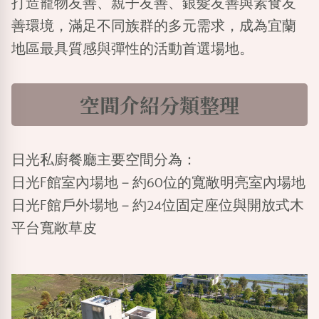
打造寵物友善、親子友善、銀髮友善與素食友
善環境，滿足不同族群的多元需求，成為宜蘭
地區最具質感與彈性的活動首選場地。
空間介紹分類整理
日光私廚餐廳主要空間分為：
日光F館室內場地
－約60位的寬敞明亮室內場地
日光F館戶外場地
－約24位固定座位與開放式木
平台寬敞草皮