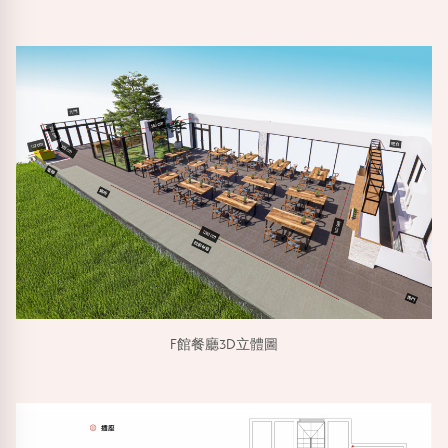
F館餐廳3D立體圖