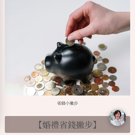
省錢小撇步
【婚禮省錢撇步】