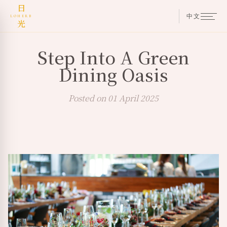
日
中文
LOHERB
光
Step Into A Green
Dining Oasis
Posted on 01 April 2025