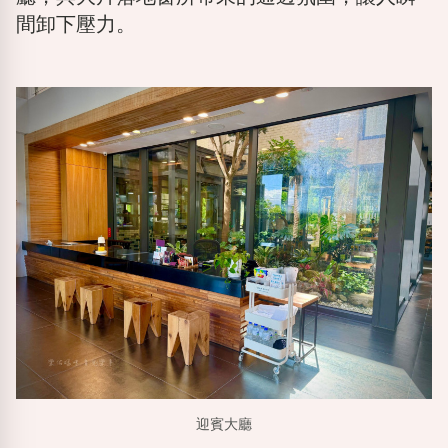
間卸下壓力。
迎賓大廳