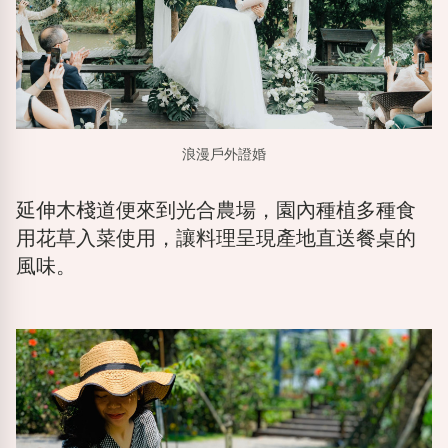
浪漫戶外證婚
延伸木棧道便來到光合農場，園內種植多種食
用花草入菜使用，讓料理呈現產地直送餐桌的
風味。