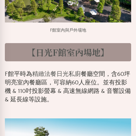
F館室內與戶外場地
【日光F館室內場地】
F館平時為
精緻法餐日光私廚
餐廳空間，含60坪
明亮室內餐廳區，可容納60人座位。並有投影
機 & 110吋投影螢幕 & 高速無線網路 & 音響設備
& 延長線等設施。