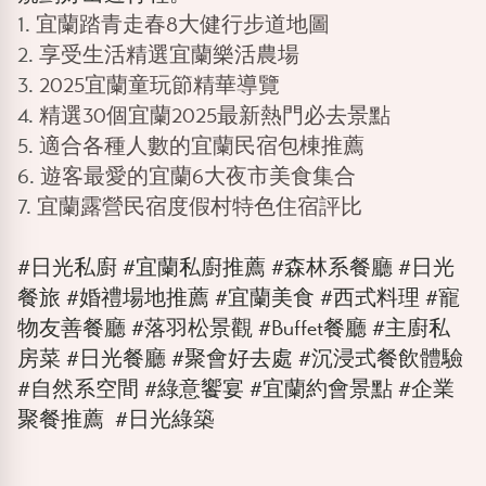
1.
宜蘭踏青走春8大健行步道地圖
2.
享受生活精選宜蘭樂活農場
3.
2025宜蘭童玩節精華導覽
4.
精選30個宜蘭2025最新熱門必去景點
5.
適合各種人數的宜蘭民宿包棟推薦
6.
遊客最愛的宜蘭6大夜市美食集合
7.
宜蘭露營民宿度假村特色住宿評比
#日光私廚 #宜蘭私廚推薦 #森林系餐廳 #日光
餐旅 #婚禮場地推薦 #宜蘭美食 #西式料理 #寵
物友善餐廳 #落羽松景觀 #Buffet餐廳 #主廚私
房菜 #日光餐廳 #聚會好去處 #沉浸式餐飲體驗
#自然系空間 #綠意饗宴 #宜蘭約會景點 #企業
聚餐推薦 #日光綠築