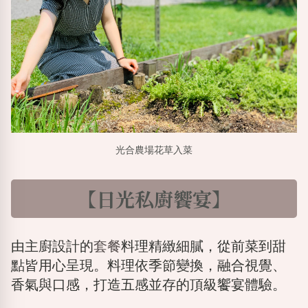
光合農場花草入菜
【日光私廚饗宴】
由主廚設計的
套餐
料理精緻細膩，從前菜到甜
點皆用心呈現。料理依季節變換，融合視覺、
香氣與口感，打造五感並存的頂級饗宴體驗。