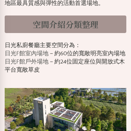
地區最具質感與彈性的活動首選場地。
空間介紹分類整理
日光私廚餐廳主要空間分為：
日光F館室內場地
－約60位的寬敞明亮室內場地
日光F館戶外場地
－約24位固定座位與開放式木
平台寬敞草皮