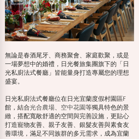
無論是春酒尾牙、商務聚會、家庭歡聚，或是
一場夢想中的婚禮，日光餐旅集團旗下的「日
光私廚法式餐廳」皆能量身打造專屬您的理想
盛宴。
日光私廚法式餐廳位在日光宜蘭度假村園區F
館，結合
光合農場
、
空中花園
等獨具特色的景
緻，搭配寬敞舒適的空間與完善設施，更貼心
打造寵物友善、親子友善、銀髮友善與素食友
善環境，滿足不同族群的多元需求，成為宜蘭