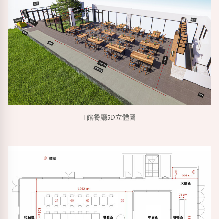
F館餐廳3D立體圖