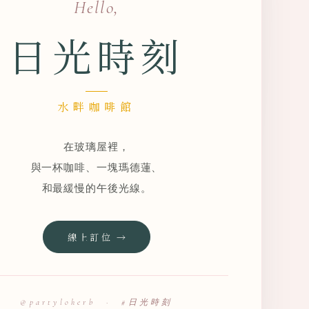
Hello,
日光時刻
水畔咖啡館
在玻璃屋裡，
與一杯咖啡、一塊瑪德蓮、
和最緩慢的午後光線。
線上訂位 →
@partyloherb · #日光時刻