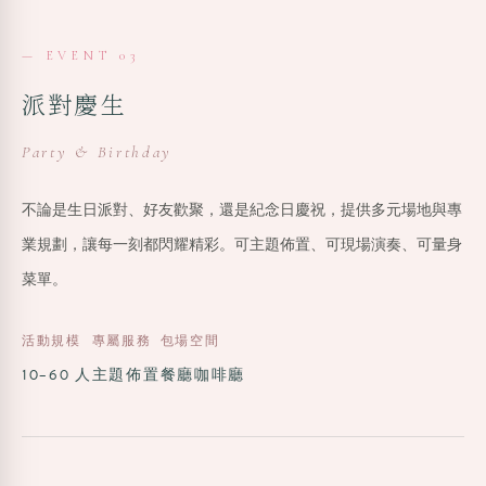
— EVENT 03
派對慶生
Party & Birthday
不論是生日派對、好友歡聚，還是紀念日慶祝，提供多元場地與專
業規劃，讓每一刻都閃耀精彩。可主題佈置、可現場演奏、可量身
菜單。
活動規模
專屬服務
包場空間
10–60 人
主題佈置
餐廳咖啡廳