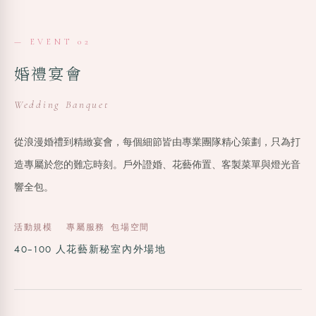
— EVENT 02
婚禮宴會
Wedding Banquet
從浪漫婚禮到精緻宴會，每個細節皆由專業團隊精心策劃，只為打
造專屬於您的難忘時刻。戶外證婚、花藝佈置、客製菜單與燈光音
響全包。
活動規模
專屬服務
包場空間
40–100 人
花藝新秘
室內外場地