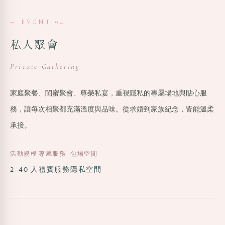
— EVENT 04
私人聚會
Private Gathering
家庭聚餐、閨蜜聚會、尊榮私宴，重視隱私的專屬場地與貼心服
務，讓每次相聚都充滿溫度與品味。從求婚到家族紀念，皆能溫柔
承接。
活動規模
專屬服務
包場空間
2–40 人
禮賓服務
隱私空間