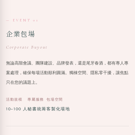
— EVENT 01
企業包場
Corporate Buyout
無論高階會議、團隊建設、品牌發表，還是尾牙春酒，都有專人專
案處理，確保每場活動順利圓滿。獨棟空間、隱私零干擾，讓焦點
只在您的議題上。
活動規模
專屬服務
包場空間
10–100 人
秘書統籌
客製化場地