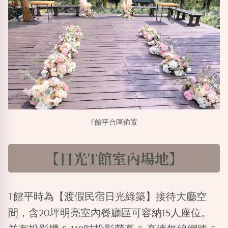
F館平台區佈置
【日光T館室內場地】
T館平時為
【渡假民宿日光綠築】
接待大廳空
間，含20坪明亮室內餐廳區可容納15人座位。