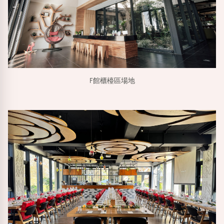
F館櫃檯區場地