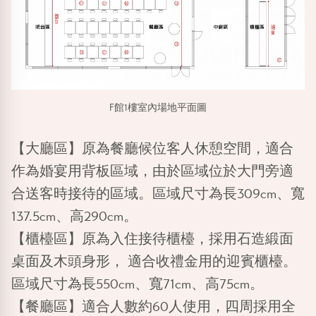
F館1樓室內場地平面圖
【大廳區】
原為餐廳候位客人休憩空間，適合
作為婚宴用背板區域，由於區域位於大門旁適
合送客時接待的區域。區域尺寸為長309cm、寬
137.5cm、高290cm。
【櫃檯區】
原為入住接待櫃檯，採用石造緞面
桌面及木頭身形， 適合收禮金用的迎賓櫃檯。
區域尺寸為長550cm、寬71cm、高75cm。
【餐廳區】
適合人數約60人使用，四周採用全