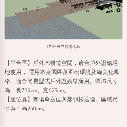
F館戶外立體場地圖
【平台區】
戶外木棧道空間，適合戶外證婚場
地使用， 運用本身園區落羽松環境及綠美化風
格，適合簡易型式戶外證婚舉辦用。區域尺寸
為：長789cm、寬625cm。
【座位區】
有陽傘座位與落羽松遮陰。區域尺
寸為：高250cm。