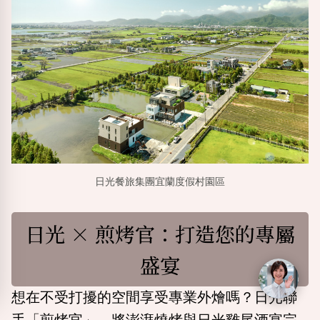
日光餐旅集團宜蘭度假村園區
日光 ×
煎烤官
：打造您的專屬
盛宴
想在不受打擾的空間享受專業外燴嗎？日光聯