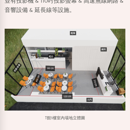
並有投影機 & 110吋投影螢幕 & 高速無線網路 &
音響設備 & 延長線等設施。
T館1樓室內場地立體圖