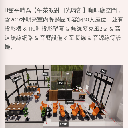
H館平時為
【午茶派對日光時刻】
咖啡廳空間，
含200坪明亮室內餐廳區可容納30人座位。並有
投影機 & 110吋投影螢幕 & 無線麥克風2支 & 高
速無線網路 & 音響設備 & 延長線 & 音源線等設
施。