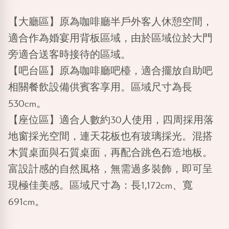
【大廳區】
原為咖啡廳半戶外客人休憩空間，
適合作為婚宴用背板區域，由於區域位於大門
旁適合送客時接待的區域。
【吧台區】
原為咖啡廳吧檯，適合擺放自助吧
相關餐飲設備供賓客享用。區域尺寸為長
530cm。
【座位區】
適合人數約30人使用，四周採用落
地窗採光空間，連天花板也有玻璃採光。混搭
木質桌面與石質桌面，再配合跳色石造地板。
富設計感的自然風格，無需過多裝飾，即可呈
現極佳美感。區域尺寸為：長1,172cm、寬
691cm。