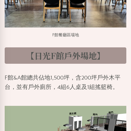
F館餐廳區場地
【日光F館戶外場地】
F館&A館總共佔地1,500坪，含200坪戶外木平
台，並有戶外廁所，4組6人桌及1組搖籃椅。