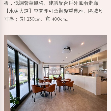
板，低調奢華風格。建議配合戶外風雨走廊
【水榭大道】
空間即可凸顯隆重典雅。區域尺
寸為：長1,230cm、寬 400cm。