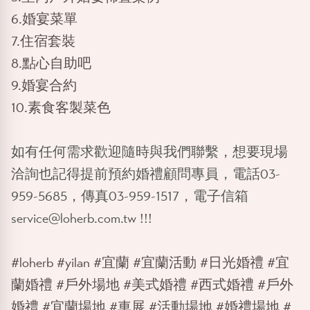
6.婚宴菜單
7.住宿套裝
8.點心自助吧
9.婚宴合約
10.素食客製菜色
如有任何需求歡迎隨時與我們聯繫，想要現場
洽詢也記得提前預約婚禮顧問專員，電話03-
959-5685，傳真03-959-1517，電子信箱
service@loherb.com.tw !!!
#loherb
#yilan
#宜蘭
#宜蘭活動
#日光婚禮
#宜
蘭婚禮
#戶外場地
#美式婚禮
#西式婚禮
#戶外
婚禮
#宜蘭場地
#車展
#活動場地
#婚禮場地
#