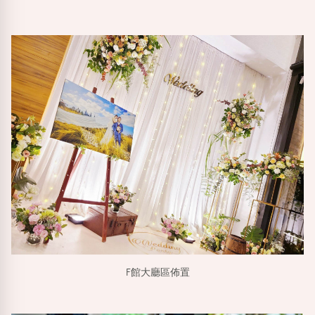
F館大廳區佈置