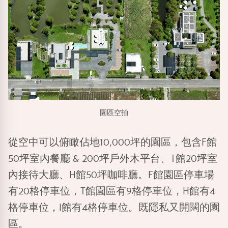
園區空拍
從空中可以俯瞰佔地10,000坪的園區，包含F館
50坪室內餐廳 & 200坪戶外木平台、T館20坪室
內接待大廳、H館50坪咖啡廳。F館園區停車場
有20格停車位，T館園區有9格停車位，H館有4
格停車位，I館有4格停車位。既隱私又開闊的園
區。