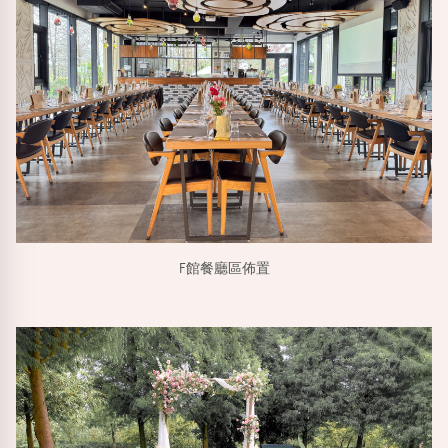
F館餐廳區佈置