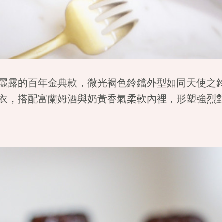
麗露的百年金典款，微光褐色鈴鐺外型如同天使之
衣，搭配富蘭姆酒與奶黃香氣柔軟內裡，形塑強烈