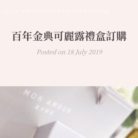
水畔咖啡
時刻菜單
線上訂位
時刻手札
聯繫日光
活動籌辦
百年金典可麗露禮盒訂購
Posted on 18 July 2019