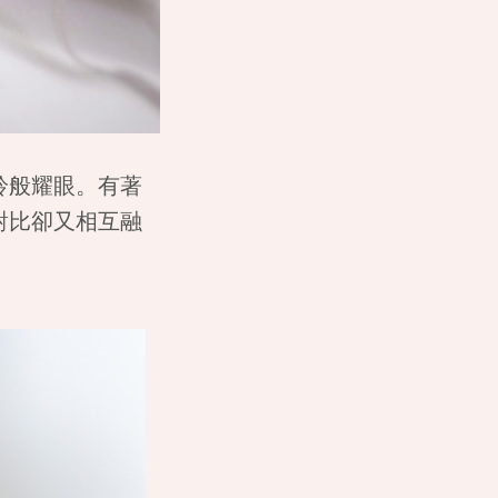
鈴般耀眼。有著
對比卻又相互融