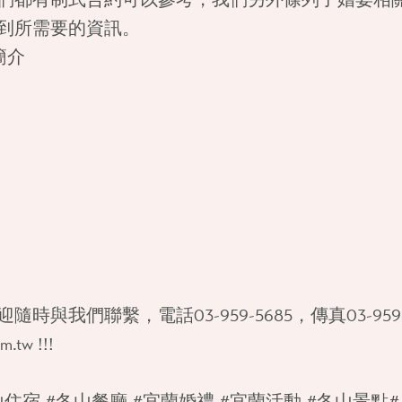
到所需要的資訊。
簡介
時與我們聯繫，電話03-959-5685，傳真03-959
m.tw !!!
山住宿 #冬山餐廳 #宜蘭婚禮 #宜蘭活動 #冬山景點