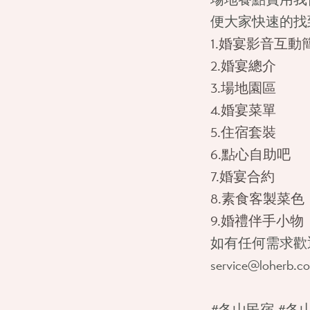
便大家快速的找
1.婚宴影音互動
2.婚宴總介
3.場地園區
4.婚宴菜單
5.住宿套裝
6.點心自助吧
7.婚宴合約
8.素食客製菜色
9.婚禮伴手小物
如有任何需求歡迎隨
service@loherb.co
#冬山民宿 #冬