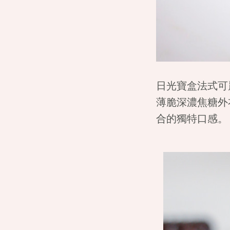
日光寶盒法式可
薄脆深濃焦糖外
合的獨特口感。