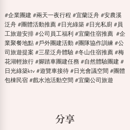
#企業團建 #兩天一夜行程 #宜蘭泛舟 #安農溪
泛舟 #團體活動推薦 #日光綠築 #日光私廚 #員
工旅遊安排 #公司員工福利 #宜蘭住宿推薦 #企
業聚餐地點 #戶外團建活動 #團隊協作訓練 #公
司旅遊提案 #三星泛舟體驗 #冬山住宿推薦 #梅
花湖輕旅行 #腳踏車團建任務 #自然體驗團建 #
日光綠築ktv #遊覽車接待 #日光會議空間 #團體
包棟民宿 #戲水池活動空間 #宜蘭公司旅遊
分享