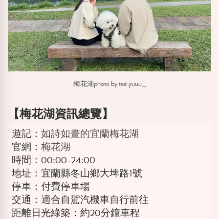
梅花湖photo by tsai.yuuu_
【梅花湖資訊總覽】
遊記：
如詩如畫的宜蘭梅花湖
官網：
梅花湖
時間：00:00–24:00
地址：宜蘭縣冬山鄉大埤路1號
停車：付費停車場
交通：適合自駕汽機車自行前往
距離日光綠築：約20分鐘車程