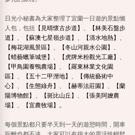
日光小秘書為大家整理了宜蘭一日遊的景點懶
人包，包括
【見晴懷古步道】
、
【林美石盤步
道】
、
【蘇澳七星嶺步道】
、
【清水地熱】
、
【梅花湖風景區】
、
【冬山河親水公園】
、
【蜡藝蠟筆城堡】
、
【虎牌米粉觀光工廠】
、
【甲鳥園養鴨農場】
、
【羅東林業文化園
區】
、
【五十二甲溼地】
、
【傳統藝術中
心】
、
【生態綠舟】
、
【赫蒂法莊園】
、
【蘭
陽博物館】
、
【斑比山丘】
、
【張美阿嬤農
場】
、
【宜農牧場】
。
每個景點都只要半天到一天的遊憩時間，開車
距離也都不遠。大家可以有很大的靈活性輕鬆