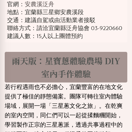
官網：
安農溪泛舟
地點：宜蘭縣三星鄉安農溪段
交通：建議自駕或由活動業者接駁
聯絡方式：請洽宜蘭縣泛舟協會 03-9220660
建議人數：15人以上團體預約
雨天版：星寶蔥體驗農場 DIY
室內手作體驗
若行程遇雨也不必擔心，宜蘭豐富的在地文化
提供了極佳的靜態備案。團隊可轉往室內體驗
場域，展開一場「三星蔥文化之旅」。在乾爽
的室內空間，同仁們可以一起從揉麵糰開始，
學習製作正宗的三星蔥派，透過共事過程中的