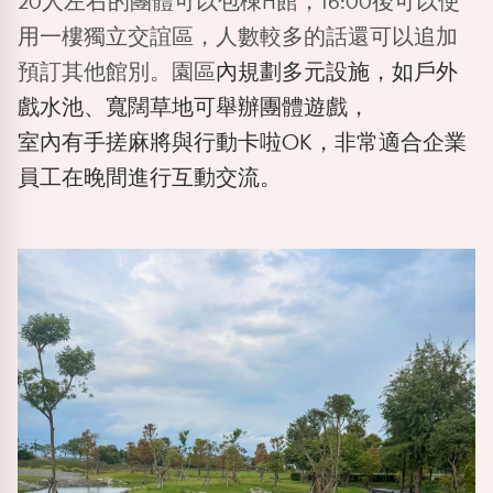
20人左右的團體可以包棟H館，16:00後可以使
用一樓獨立交誼區，人數較多的話還可以追加
預訂其他館別。園區
內規劃多元設施，如戶外
戲水池、寬闊草地可舉辦團體遊戲，
室內有手搓麻將與行動卡啦OK，非常適合企業
員工在晚間進行互動交流。