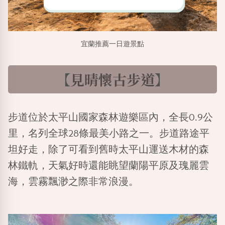
宜蘭推薦一日遊景點
【
見晴懷古步道
】
步道位於太平山國家森林遊樂區內，全長0.9公
里，名列全球28條最美小路之一。步道路途平
坦好走，除了可看到舊時太平山運送木材的森
林鐵軌，天氣好時還能眺望蘭陽平原及瑰麗雲
海，雲霧飄渺之際非常浪漫。