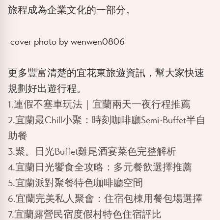
旅程成為企業文化的一部分。
cover photo by
wenwen0806
更多豐富清楚的宜花東旅遊資訊，幫大家快速
規劃好出遊行程。
1.
連假不塞車玩法｜宜蘭兩天一夜行程推薦
2.
宜蘭最Chill小聚：時刻咖啡廳Semi-Buffet半自
助餐
3.
聚。日光Buffet雞尾酒宴菜色完整解析
4.
宜蘭日光饗食全攻略：多元餐飲選擇推薦
5.
宜蘭派對聚餐特色咖啡廳空間
6.
宜蘭完美私人聚會：住宿包棟用餐包場選擇
7.
宜蘭露營民宿度假村特色住宿評比