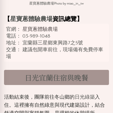
星寶蔥體驗農場Photo by miao_in_tw
【
星寶蔥體驗農場
資訊總覽】
官網：
星寶蔥體驗農場
電話：
03-989-1048
地址：
宜蘭縣三星鄉東興路7之5號
交通：
建議包開車前往，現場備有免費停車
場
日光宜蘭住宿與晚餐
活動結束後，團隊前往冬山鄉的
日光綠築
入
住。這裡擁有自然綠意與現代建築設計，結合