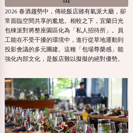
2026
春酒趨勢中，傳統飯店雖有氣派大廳，卻
常面臨空間共享的尷尬。相較之下，宜蘭日光
包棟派對將整座園區化為「私人招待所」。員
工能在不受干擾的環境中，進行從草地運動到
投影會議的多元團建。這種「包場尊榮感」能
強化內部文化，是飯店難以擬擬的絕對優勢。