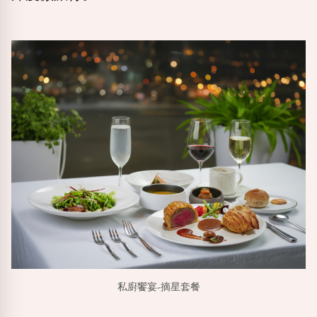
私廚饗宴-摘星套餐