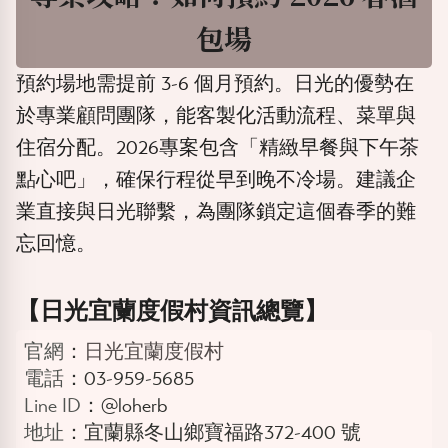
包場
預約場地需提前
3-6
個月預約。日光的優勢在
於專業顧問團隊，能客製化活動流程、菜單與
住宿分配。2026專案包含「精緻早餐與下午茶
點心吧」，確保行程從早到晚不冷場。建議企
業直接與日光聯繫，為團隊鎖定這個春季的難
忘回憶。
【日光宜蘭度假村資訊總覽】
官網
：
日光宜蘭度假村
電話
：03-959-5685
Line ID
：@loherb
地址
：宜蘭縣冬山鄉寶福路372-400 號