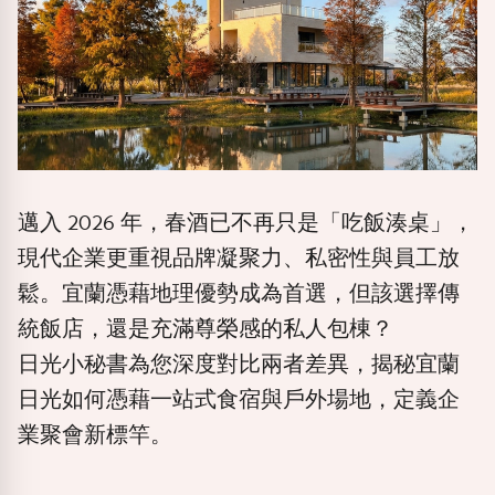
邁入
2026
年，春酒已不再只是「吃飯湊桌」，
現代企業更重視品牌凝聚力、私密性與員工放
鬆。宜蘭憑藉地理優勢成為首選，但該選擇傳
統飯店，還是充滿尊榮感的私人包棟？
日光小秘書為您深度對比兩者差異，揭秘宜蘭
日光如何憑藉一站式食宿與戶外場地，定義企
業聚會新標竿。