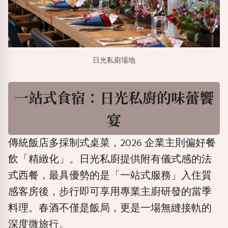
日光私廚場地
一站式食宿：日光私廚的味蕾饗
宴
傳統飯店多採制式桌菜，2026
企業主則偏好餐
飲「精緻化」。日光私廚提供附有儀式感的法
式西餐，最具優勢的是「一站式服務」入住質
感客房後，步行即可享用專業主廚研發的當季
料理。春酒不僅是飯局，更是一場無縫接軌的
深度微旅行。