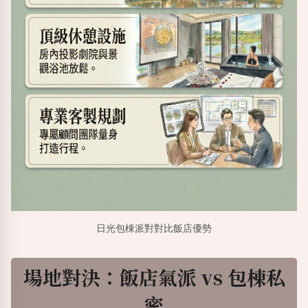
日光包棟派對對比飯店優勢
場地對決：飯店氣派
vs
包棟私
密