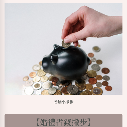
省錢小撇步
【婚禮省錢撇步】