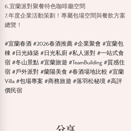
6.宜蘭派對聚餐特色咖啡廳空間
7.年度企業活動策劃！專屬包場空間與餐飲方案
總覽！
#宜蘭春酒
#2026春酒推薦
#企業聚會
#宜蘭包
棟
#日光綠築
#日光私廚
#私人派對
#一站式食
宿
#冬山景點
#宜蘭旅遊
#TeamBuilding #質感住
宿
#戶外派對
#蘭陽美食
#春酒場地比較
#宜蘭
Villa #包場專案
#商務旅遊
#落羽松秘境
#高評
價民宿
分享