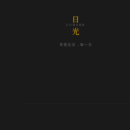
日
LOHERB
光
享受生活，每一天