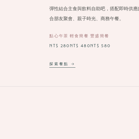
彈性結合主食與飲料自助吧，搭配即時供應
合朋友聚會、親子時光、商務午餐。
點心午茶
輕食簡餐
豐盛簡餐
NT$ 280
NT$ 480
NT$ 580
探索餐點 →