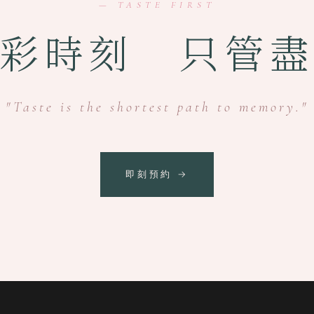
— TASTE FIRST
彩時刻 只管
"Taste is the shortest path to memory."
即刻預約 →