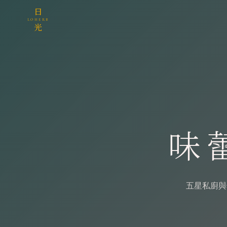
日
LOHERB
光
味
五星私廚與