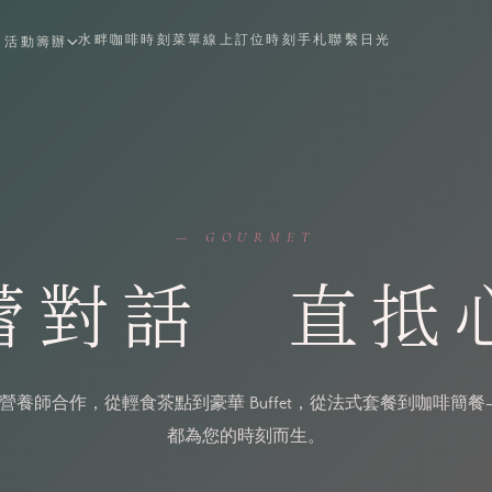
水畔咖啡
時刻菜單
線上訂位
時刻手札
聯繫日光
活動籌辦
— GOURMET
蕾對話 直抵
營養師合作，從輕食茶點到豪華 Buffet，從法式套餐到咖啡簡餐
都為您的時刻而生。